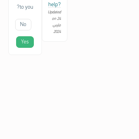
help?
to you?
Updated
on 24
No
مارس،
2024
Yes