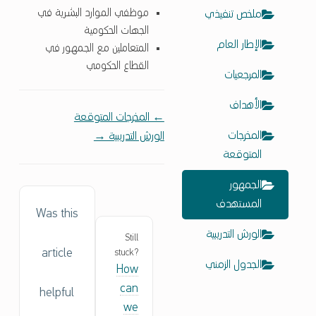
موظفي الموارد البشرية في
ملخص تنفيذي
الجهات الحكومية
الإطار العام
المتعاملين مع الجمهور في
القطاع الحكومي
المرجعيات
الأهداف
Doc navigation
← المخرجات المتوقعة
المخرجات
الورش التدريبية →
المتوقعة
الجمهور
المستهدف
Was this
الورش التدريبية
Still
article
stuck?
الجدول الزمني
How
can
helpful
we