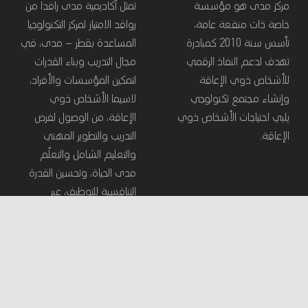
مركز مدى هو مؤسسة
تمثل أكاديمية مدى رافدا من
خاصة ذات منفعة عامة،
روافد الامتياز لمركز التكنولوجيا
تأسس سنة 2010 كمبادرة
المساعدة بقطر – مدى، في
تهدف لدعم النفاذ الرقمي
مجال التدريب وبناء القدرات
للأشخاص ذوي الإعاقة
لتمكين المؤسسات والأفراد،
وإنشاء مجتمع تكنولوجي
لاسيما الأشخاص ذوي
يلبي احتياجات الأشخاص ذوي
الإعاقة، من الوصول لفرص
الإعاقة.
التدريب والتطوير المهني
والتعليم الشامل والتعلّم
مدى الحياة، وتحسين القدرة
التنافسية للتوظيف، عبر
الاستفادة من تكنولوجيا
المعلومات والاتصالات.
روابط مفيدة
بحث
البحث عن: